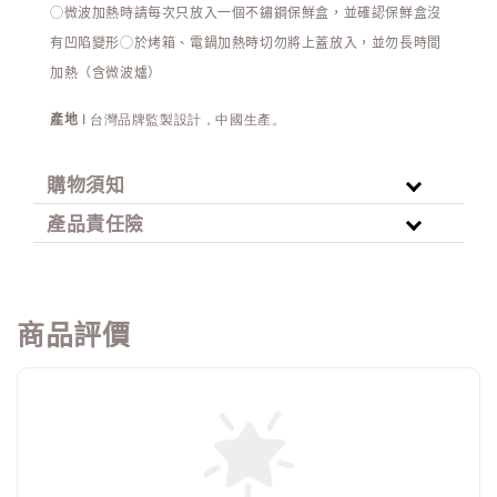
◯
微波加熱時請每次只放入一個不鏽鋼保鮮盒，並確認保鮮盒沒
有凹陷變形
◯
於烤箱、電鍋加熱時切勿將上蓋放入，並勿長時間
加熱（含微波爐）
產地
 I 台灣品牌監製設計，中國生產。
購物須知
產品責任險
商品評價