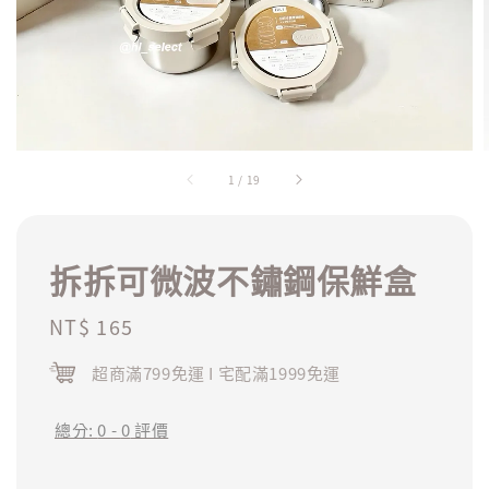
1
/
19
拆拆可微波不鏽鋼保鮮盒
Regular
NT$ 165
price
超商滿799免運 I 宅配滿1999免運
總分:
0
-
0
評價