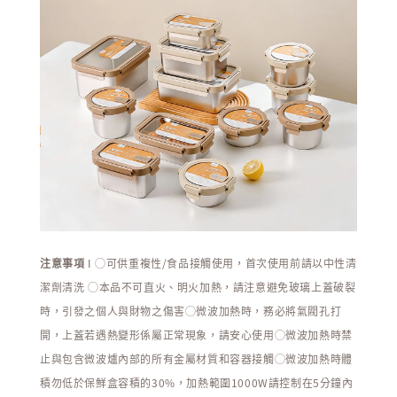
注意事項
I ◯可供重複性/食品接觸使用，首次使用前請以中性清
潔劑清洗
◯
本品不可直火、明火加熱，請注意避免玻璃上蓋破裂
時，引發之個人與財物之傷害
◯
微波加熱時，務必將氣閥孔打
開，上蓋若遇熱變形係屬正常現象，請安心使用
◯
微波加熱時禁
止與包含微波爐內部的所有金屬材質和容器接觸
◯
微波加熱時體
積勿低於保鮮盒容積的30%，加熱範圍1000W請控制在5分鐘內