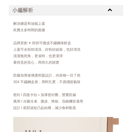
小編解析
解決總是和油膩上蓋
耗費太多時間的困擾
品牌原創 ✦ 拆拆可微波不鏽鋼保鮮盒
上蓋可全拆卸清洗，好拆好組裝，也好清洗
清潔無死角，更省時，也更潔淨
看得見的安心，用得久的踏實
防爆加厚玻璃透明蓋設計，內容物一目了然
304 不鏽鋼盒身，用料扎實，不易殘留氣味
密封 I 四面卡扣＋加厚密封圈，雙重防漏
萬用 I 冷藏冷凍、微波、烤箱、洗碗機皆適用
設計 I 底部波紋凸起結構，減少食材黏底