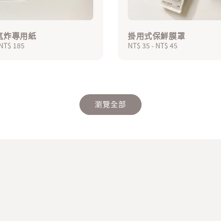
氣炸專用紙
掛用式保鮮膜罩
NT$ 185
Regular
NT$ 35
-
NT$ 45
price
瀏覽全部