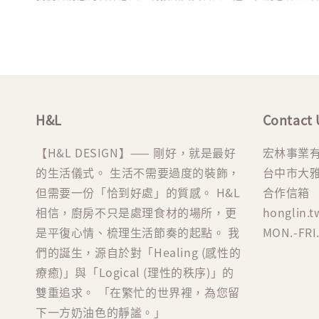
H&L
Contact 
【H&L DESIGN】—— 剛好，就是最好
宏林事業
的生活儀式。 生活不需要過度的裝飾，
台中市大雅
但需要一份「恰到好處」的質感。 H&L
合作信箱
相信，廚房不只是處理食材的場所，更
honglin.
是平復心情、梳理生活節奏的起點。 我
MON.-FRI.
們的誕生，源自於對「Healing (感性的
療癒)」與「Logical (理性的秩序)」的
雙重追求。 「在繁忙的世界裡，為您留
下一方奶油色的靜謐。」