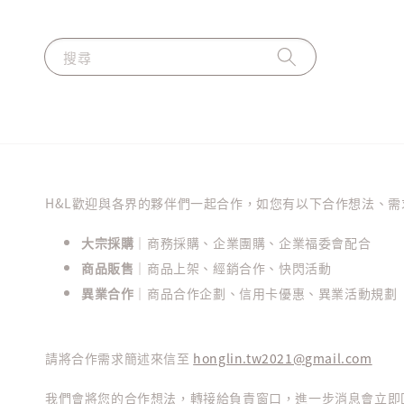
搜尋
H&L歡迎與各界的夥伴們一起合作，如您有以下合作想法、需
大宗採購
｜商務採購、企業團購、企業福委會配合
商品販售
｜商品上架、經銷合作、快閃活動
異業合作
｜商品合作企劃、信用卡優惠、異業活動規劃
請將合作需求簡述來信至
honglin.tw2021@gmail.com
我們會將您的合作想法，轉接給負責窗口，進一步消息會立即